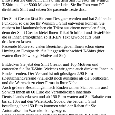
Entwerfen Sie entspannt am PC mit dem Shirt Creator Ihr Wunsch
T-Shirt mit über 5000 Motiven oder laden Sie Ihr Foto vom PC
direkt aufs Shirt und setzen Sie passende Texte dazu.
Der Shirt Creator lässt Sie zum Designer werden und hat Zahlreiche
Funktion, so das Sie Ihr Wunsch T-Shirt entwerfen können. Sie
zaubern im Handumdrehen ein Trikot aus einem normalen Shirt,
denn der Shirt Creator bietet Ihnen Trikot Schriftart und Texteffekte
die es Ihnen ermöglichen zb IHREN Text gewölbt aufs Shirt
drucken zu lassen.
Passende Motive zu vielen Bereichen geben Ihnen schon einen
Umfang an Designs zb. für Junggesellenabschied T-Shirts (hier
warten über 20 witzige Motive auf Sie).
Entdecken Sie jetzt den Shirt Creator und Top Motiven und
entwerfen Sie Ihr T-Shirt. Welches wir gerne auch direkt zu Ihnen in
Emden senden. Der Versand ist mit günstigen 2,90 Euro
(Deutschlandversand) vielleicht noch günstiger als die Spritkosten
und die Wartezeit zu einer Firma in Ihrer Nähe.
Auch größere Bestellungen nach Emden zahlen Sich bei uns aus!
So wird Ihnen ab 60 Euro die Versandkosten innerhalb
Deutschlands erlassen und ab 150 Euro warten auf Sie Rabatte von
bis zu 10% auf den Warenkorb. Sobald Sie bei der T-Shirt
bestellung über 150 Euro kommen wird der Rabatt für Sie
Automatisch im Warenkorb abgezogen.