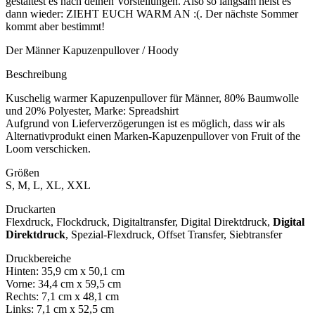
gestaltest es nach deinen Vorstellungen. Also so langsam heist es
dann wieder: ZIEHT EUCH WARM AN :(. Der nächste Sommer
kommt aber bestimmt!
Der Männer Kapuzenpullover / Hoody
Beschreibung
Kuschelig warmer Kapuzenpullover für Männer, 80% Baumwolle
und 20% Polyester, Marke: Spreadshirt
Aufgrund von Lieferverzögerungen ist es möglich, dass wir als
Alternativprodukt einen Marken-Kapuzenpullover von Fruit of the
Loom verschicken.
Größen
S, M, L, XL, XXL
Druckarten
Flexdruck, Flockdruck, Digitaltransfer, Digital Direktdruck,
Digital
Direktdruck
, Spezial-Flexdruck, Offset Transfer, Siebtransfer
Druckbereiche
Hinten: 35,9 cm x 50,1 cm
Vorne: 34,4 cm x 59,5 cm
Rechts: 7,1 cm x 48,1 cm
Links: 7,1 cm x 52,5 cm