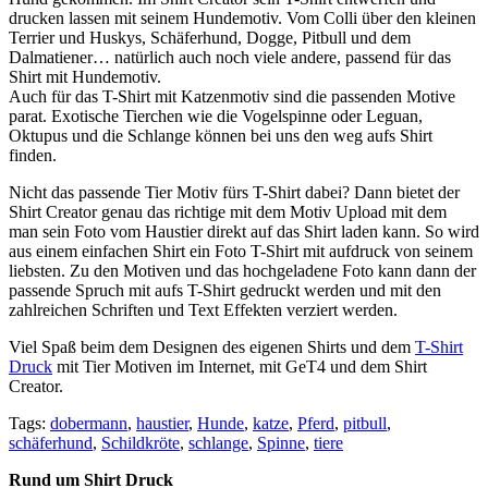
drucken lassen mit seinem Hundemotiv. Vom Colli über den kleinen
Terrier und Huskys, Schäferhund, Dogge, Pitbull und dem
Dalmatiener… natürlich auch noch viele andere, passend für das
Shirt mit Hundemotiv.
Auch für das T-Shirt mit Katzenmotiv sind die passenden Motive
parat. Exotische Tierchen wie die Vogelspinne oder Leguan,
Oktupus und die Schlange können bei uns den weg aufs Shirt
finden.
Nicht das passende Tier Motiv fürs T-Shirt dabei? Dann bietet der
Shirt Creator genau das richtige mit dem Motiv Upload mit dem
man sein Foto vom Haustier direkt auf das Shirt laden kann. So wird
aus einem einfachen Shirt ein Foto T-Shirt mit aufdruck von seinem
liebsten. Zu den Motiven und das hochgeladene Foto kann dann der
passende Spruch mit aufs T-Shirt gedruckt werden und mit den
zahlreichen Schriften und Text Effekten verziert werden.
Viel Spaß beim dem Designen des eigenen Shirts und dem
T-Shirt
Druck
mit Tier Motiven im Internet, mit GeT4 und dem Shirt
Creator.
Tags:
dobermann
,
haustier
,
Hunde
,
katze
,
Pferd
,
pitbull
,
schäferhund
,
Schildkröte
,
schlange
,
Spinne
,
tiere
Rund um Shirt Druck